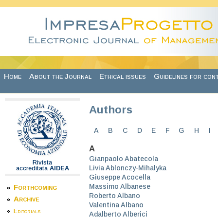
Skip to main content
Home
About the Journal
Ethical issues
Guidelines for con
Authors
A
B
C
D
E
F
G
H
I
A
Gianpaolo Abatecola
Rivista
Livia Ablonczy-Mihalyka
accreditata
AIDEA
Giuseppe Acocella
Massimo Albanese
Forthcoming
Roberto Albano
Archive
Valentina Albano
Editorials
Adalberto Alberici