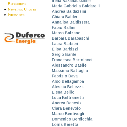
Irena Bakanauskienė
Reflections
Maria Gabriella Baldarelli
News and Updates
Andrea Baldazzini
Interviews
Chiara Balderi
Annalisa Baldissera
Fabio Ballini
Marco Balzano
Barbara Barabaschi
Laura Barbieri
Elisa Barbizzi
Sergio Barile
Francesca Bartolacci
Alessandro Basile
Massimo Battaglia
Fabrizio Bava
Aldo Bellagamba
Alessia Bellezza
Elena Bellio
Luca Beltrametti
Andrea Bencsik
Clara Benevolo
Marco Bentivogli
Domenico Berdicchia
Lorna Beretta