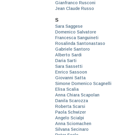
Gianfranco Rusconi
Jean Claude Russo
S
Sara Saggese
Domenico Salvatore
Francesca Sanguineti
Rosalinda Santonastaso
Gabriele Santoro
Alberto Sardi
Daria Sarti
Sara Sassetti
Enrico Sassoon
Giovanni Satta
Simone Domenico Scagnelli
Elisa Scalia
Anna Chiara Scapolan
Danila Scarozza
Roberta Scarsi
Paola Schwizer
Angelo Scialpi
Anna Sciomachen
Silvana Secinaro
Peter Seele