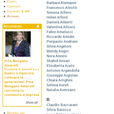
Essays
Barbara Alemanni
Contrib's
Francesco Aleotti
Contrib's & WP
Simona Alfiero
Authors
Helen Alford
Daniela Aliberti
Interviews
Valentina Allosio
Fabio Amatucci
Riccardo Amidei
Pierpaolo Andriani
Silvia Angeloni
Wendy Angst
Nora Annesi
Shahid Ansari
Pina Mengano
Amarelli
Elisabetta Arato
Presidente di Amarelli S.a.s.
Antonio Argandoña
Radici e liquirizia:
Giuseppe Argiolas
coltivare le
Chiara Arrighini
generazioni. Pina
Selena Aureli
Mengano Amarelli
Natalia Aversano
racconta la
continuità d’impresa
B
Show all
Claudio Baccarani
Silvia Baiocco
Reviews and