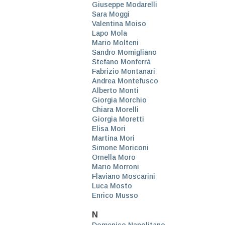
Giuseppe Modarelli
Sara Moggi
Valentina Moiso
Lapo Mola
Mario Molteni
Sandro Momigliano
Stefano Monferrà
Fabrizio Montanari
Andrea Montefusco
Alberto Monti
Giorgia Morchio
Chiara Morelli
Giorgia Moretti
Elisa Mori
Martina Mori
Simone Moriconi
Ornella Moro
Mario Morroni
Flaviano Moscarini
Luca Mosto
Enrico Musso
N
Domenico Napolitano