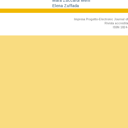
Mara Zuccardi Merli
Elena Zuffada
Impresa Progetto-Electronic Journal of
Rivista accredit
ISSN 1824