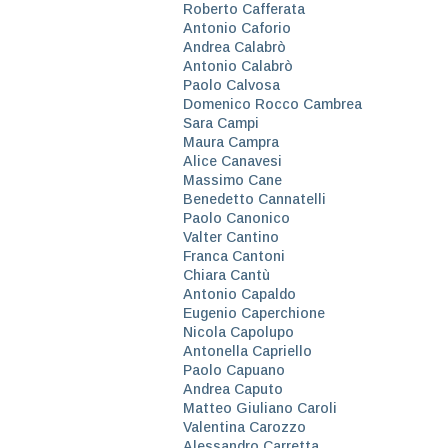
Roberto Cafferata
Antonio Caforio
Andrea Calabrò
Antonio Calabrò
Paolo Calvosa
Domenico Rocco Cambrea
Sara Campi
Maura Campra
Alice Canavesi
Massimo Cane
Benedetto Cannatelli
Paolo Canonico
Valter Cantino
Franca Cantoni
Chiara Cantù
Antonio Capaldo
Eugenio Caperchione
Nicola Capolupo
Antonella Capriello
Paolo Capuano
Andrea Caputo
Matteo Giuliano Caroli
Valentina Carozzo
Alessandro Carretta