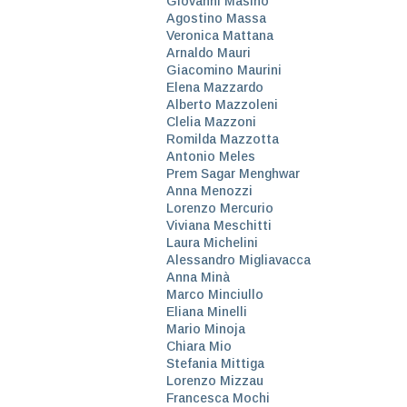
Giovanni Masino
Agostino Massa
Veronica Mattana
Arnaldo Mauri
Giacomino Maurini
Elena Mazzardo
Alberto Mazzoleni
Clelia Mazzoni
Romilda Mazzotta
Antonio Meles
Prem Sagar Menghwar
Anna Menozzi
Lorenzo Mercurio
Viviana Meschitti
Laura Michelini
Alessandro Migliavacca
Anna Minà
Marco Minciullo
Eliana Minelli
Mario Minoja
Chiara Mio
Stefania Mittiga
Lorenzo Mizzau
Francesca Mochi