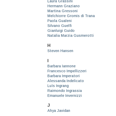
Laura Grassini
Hermann Graziano
Martina Gressoni
Melchiorre Gromis di Trana
Paola Gualeni
Silvano Guelfi
Gianluigi Guido
Natalia Marzia Gusmerotti
H
Steven Hansen
I
Barbara Iannone
Francesco Impellizzeri
Barbara Imperatori
Alessanda Indelicato
Luìs Ingrang
Raimondo Ingrassia
Emanuele Invernizzi
J
Ahya Javidan