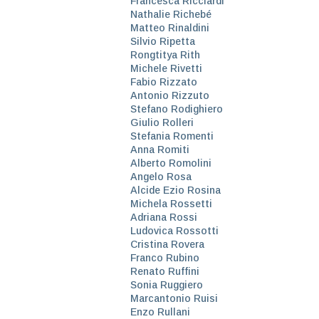
Francesca Ricciardi
Nathalie Richebé
Matteo Rinaldini
Silvio Ripetta
Rongtitya Rith
Michele Rivetti
Fabio Rizzato
Antonio Rizzuto
Stefano Rodighiero
Giulio Rolleri
Stefania Romenti
Anna Romiti
Alberto Romolini
Angelo Rosa
Alcide Ezio Rosina
Michela Rossetti
Adriana Rossi
Ludovica Rossotti
Cristina Rovera
Franco Rubino
Renato Ruffini
Sonia Ruggiero
Marcantonio Ruisi
Enzo Rullani