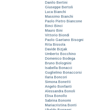
Danilo Bertini
Giuseppe Bertoli
Luca Bianchi
Massimo Bianchi
Paolo Pietro Biancone
Binci Binci
Mauro Bini
Vittorio Biondi
Paolo Gaetano Bisogni
Rita Bissola
Davide Bizjak
Umberto Bocchino
Domenico Bodega
Bruno Bolognini
Isabella Bonacci
Guglielmo Bonaccorsi
Ilaria Boncori
Simona Bonetti
Angelo Bonfanti
Alessandra Bonoli
Elisa Bonollo
Sabrina Bonomi
Mariacristina Bonti
Ubaldo Borreani