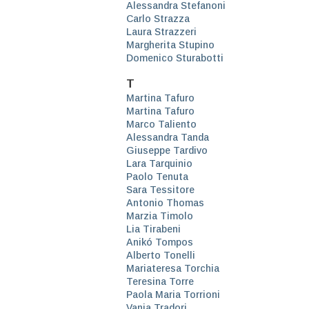
Alessandra Stefanoni
Carlo Strazza
Laura Strazzeri
Margherita Stupino
Domenico Sturabotti
T
Martina Tafuro
Martina Tafuro
Marco Taliento
Alessandra Tanda
Giuseppe Tardivo
Lara Tarquinio
Paolo Tenuta
Sara Tessitore
Antonio Thomas
Marzia Timolo
Lia Tirabeni
Anikó Tompos
Alberto Tonelli
Mariateresa Torchia
Teresina Torre
Paola Maria Torrioni
Vania Tradori