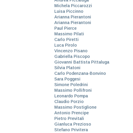
Andrea Piccaluga
Michela Piccarozzi
Luisa Piccinno
Arianna Pierantoni
Arianna Pierantoni
Paul Pierce
Massimo Pilati
Carlo Piretti
Luca Pirolo
Vincenzo Pisano
Gabriella Piscopo
Giovanni Battista Pittaluga
Silvia Platoni
Carlo Podenzana-Bonvino
Sara Poggesi
Simone Poledrini
Massimo Pollifroni
Leonardo Pompa
Claudio Porzio
Massimo Postiglione
Antonio Prencipe
Pietro Previtali
Gianluca Prezioso
Stefano Privitera