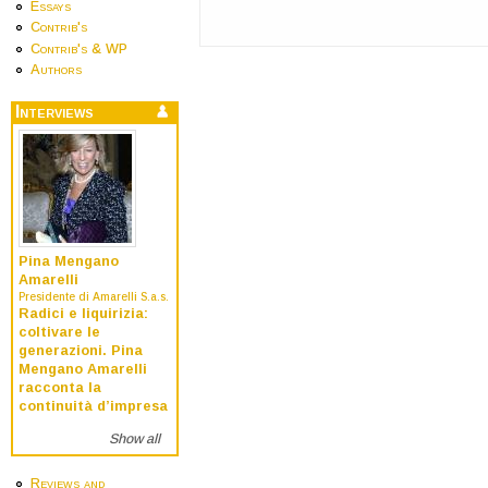
Essays
Contrib's
Contrib's & WP
Authors
Interviews
Pina Mengano
Amarelli
Presidente di Amarelli S.a.s.
Radici e liquirizia:
coltivare le
generazioni. Pina
Mengano Amarelli
racconta la
continuità d’impresa
Show all
Reviews and