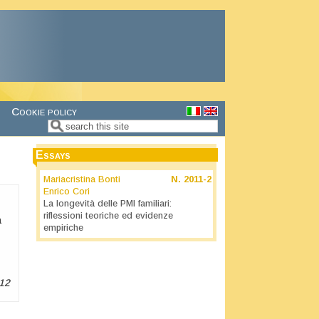
Cookie policy
Search
Search form
Essays
Mariacristina Bonti
N.
2011-2
Enrico Cori
La longevità delle PMI familiari:
riflessioni teoriche ed evidenze
a
empiriche
12