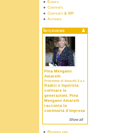
Essays
Contrib's
Contrib's & WP
Authors
Interviews
Pina Mengano
Amarelli
Presidente di Amarelli S.a.s.
Radici e liquirizia:
coltivare le
generazioni. Pina
Mengano Amarelli
racconta la
continuità d’impresa
Show all
Reviews and