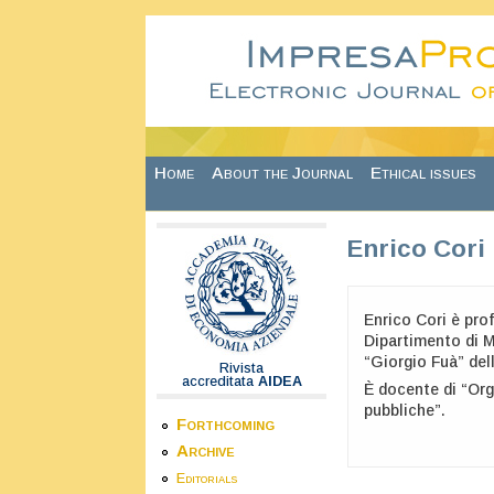
Skip to main content
Home
About the Journal
Ethical issues
Enrico Cori
Enrico Cori è pro
Dipartimento di 
“Giorgio Fuà” del
Rivista
accreditata
AIDEA
È docente di “Org
pubbliche”.
Forthcoming
Archive
Editorials