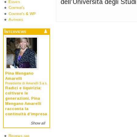
dell’Università degli Studi
Essays
Contrib's
Contrib's & WP
Authors
Interviews
Pina Mengano
Amarelli
Presidente di Amarelli S.a.s.
Radici e liquirizia:
coltivare le
generazioni. Pina
Mengano Amarelli
racconta la
continuità d’impresa
Show all
Reviews and