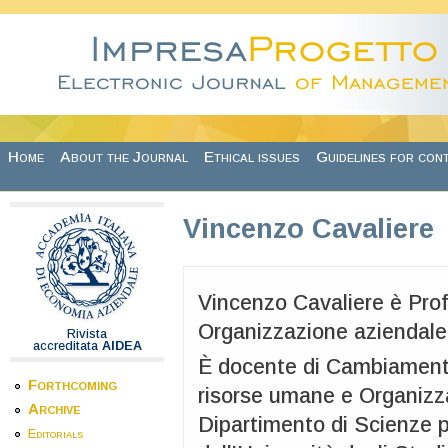
Skip to main content
Home
About the Journal
Ethical issues
Guidelines for con
Vincenzo Cavaliere
Vincenzo Cavaliere è Prof
Organizzazione aziendale
Rivista
accreditata
AIDEA
È docente di Cambiamento
Forthcoming
risorse umane e Organizza
Archive
Dipartimento di Scienze p
Editorials