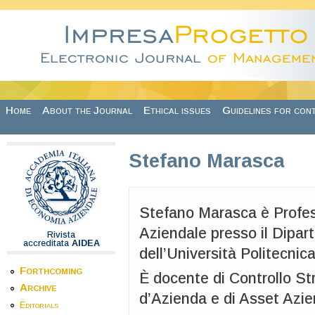
Skip to main content
Home
About the Journal
Ethical issues
Guidelines for con
Stefano Marasca
Stefano Marasca è Profes
Aziendale presso il Dipa
Rivista
accreditata
AIDEA
dell’Università Politecnica
Forthcoming
È docente di Controllo St
Archive
d’Azienda e di Asset Azie
Editorials