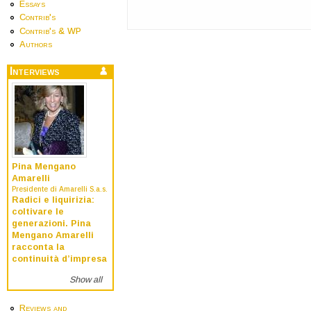
Essays
Contrib's
Contrib's & WP
Authors
Interviews
Pina Mengano
Amarelli
Presidente di Amarelli S.a.s.
Radici e liquirizia:
coltivare le
generazioni. Pina
Mengano Amarelli
racconta la
continuità d’impresa
Show all
Reviews and