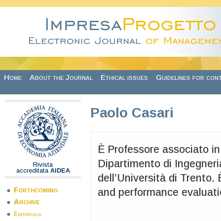
Skip to main content
Home
About the Journal
Ethical issues
Guidelines for con
Paolo Casari
È Professore associato in
Dipartimento di Ingegneri
Rivista
accreditata
AIDEA
dell’Università di Trento.
Forthcoming
and performance evaluati
Archive
Editorials