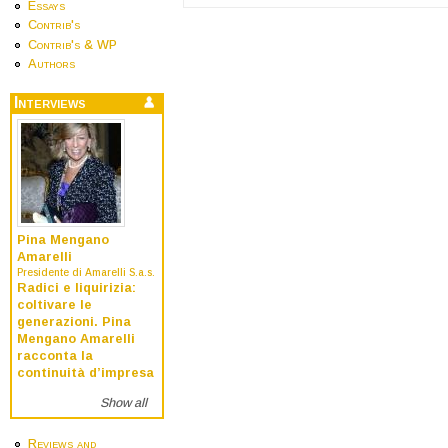
Essays
Contrib's
Contrib's & WP
Authors
Interviews
Pina Mengano
Amarelli
Presidente di Amarelli S.a.s.
Radici e liquirizia:
coltivare le
generazioni. Pina
Mengano Amarelli
racconta la
continuità d’impresa
Show all
Reviews and