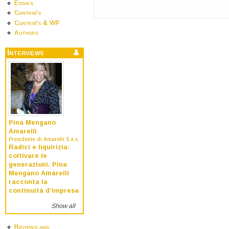
Essays
Contrib's
Contrib's & WP
Authors
Interviews
Pina Mengano
Amarelli
Presidente di Amarelli S.a.s.
Radici e liquirizia:
coltivare le
generazioni. Pina
Mengano Amarelli
racconta la
continuità d’impresa
Show all
Reviews and