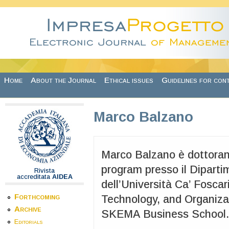
Skip to main content
Home
About the Journal
Ethical issues
Guidelines for con
Marco Balzano
Marco Balzano è dottoran
program presso il Dipart
Rivista
accreditata
AIDEA
dell’Università Ca’ Foscar
Forthcoming
Technology, and Organiza
Archive
SKEMA Business School.
Editorials