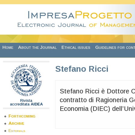
Skip to main content
Home
About the Journal
Ethical issues
Guidelines for con
Stefano Ricci
Stefano Ricci è Dottore 
contratto di Ragioneria G
Rivista
accreditata
AIDEA
Economia (DIEC) dell’Univ
Forthcoming
Archive
Editorials