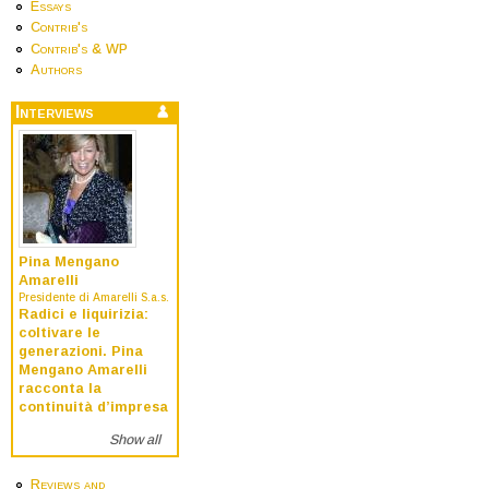
Essays
Contrib's
Contrib's & WP
Authors
Interviews
Pina Mengano
Amarelli
Presidente di Amarelli S.a.s.
Radici e liquirizia:
coltivare le
generazioni. Pina
Mengano Amarelli
racconta la
continuità d’impresa
Show all
Reviews and