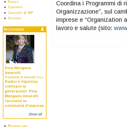
Essays
Coordina i Programmi di ri
Contrib's
Organizzazione”, sul cam
Contrib's & WP
Authors
imprese e “Organization an
lavoro e salute (sito:
www.
Interviews
Pina Mengano
Amarelli
Presidente di Amarelli S.a.s.
Radici e liquirizia:
coltivare le
generazioni. Pina
Mengano Amarelli
racconta la
continuità d’impresa
Show all
Reviews and