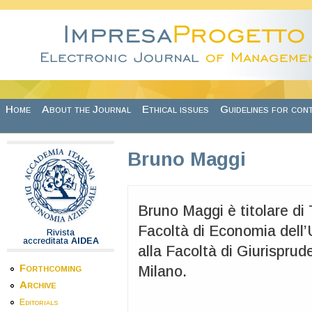
Skip to main content
Home
About the Journal
Ethical issues
Guidelines for con
Bruno Maggi
Bruno Maggi è titolare di 
Facoltà di Economia dell’
Rivista
accreditata
AIDEA
alla Facoltà di Giurisprud
Forthcoming
Milano.
Archive
Editorials