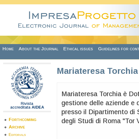
Skip to main content
Home
About the Journal
Ethical issues
Guidelines for con
Mariateresa Torchia
Mariateresa Torchia è Dot
gestione delle aziende e 
Rivista
accreditata
AIDEA
presso il Dipartimento di 
Forthcoming
degli Studi di Roma "Tor 
Archive
Editorials