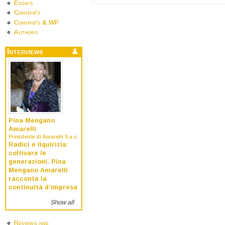
Essays
Contrib's
Contrib's & WP
Authors
Interviews
Pina Mengano
Amarelli
Presidente di Amarelli S.a.s.
Radici e liquirizia:
coltivare le
generazioni. Pina
Mengano Amarelli
racconta la
continuità d’impresa
Show all
Reviews and