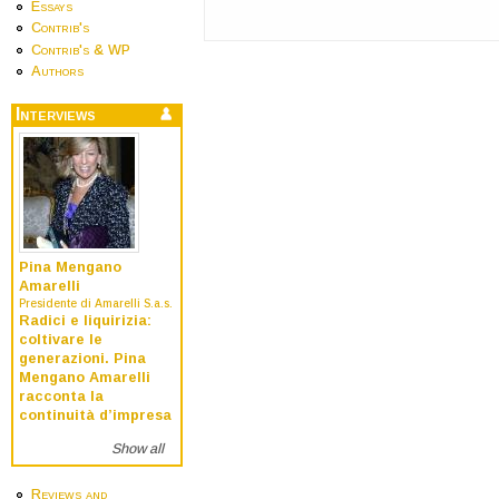
Essays
Contrib's
Contrib's & WP
Authors
Interviews
Pina Mengano
Amarelli
Presidente di Amarelli S.a.s.
Radici e liquirizia:
coltivare le
generazioni. Pina
Mengano Amarelli
racconta la
continuità d’impresa
Show all
Reviews and