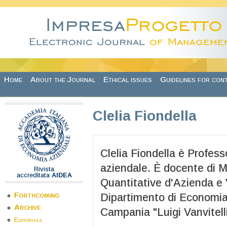
Skip to main content
Home
About the Journal
Ethical issues
Guidelines for con
Clelia Fiondella
Clelia Fiondella è Profes
aziendale. È docente di 
Rivista
accreditata
AIDEA
Quantitative d'Azienda e 
Forthcoming
Dipartimento di Economia 
Archive
Campania "Luigi Vanvitelli
Editorials