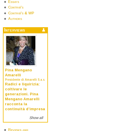
Essays
Contrib's
Contrib's & WP
Authors
Interviews
Pina Mengano
Amarelli
Presidente di Amarelli S.a.s.
Radici e liquirizia:
coltivare le
generazioni. Pina
Mengano Amarelli
racconta la
continuità d’impresa
Show all
Reviews and