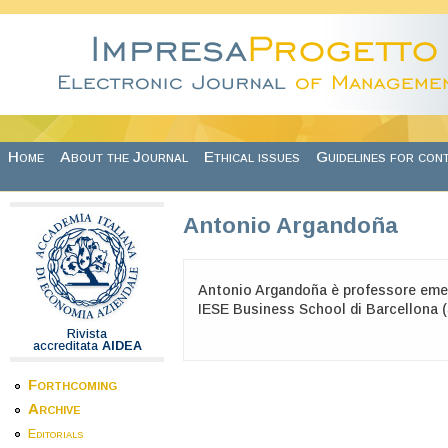
Skip to main content
Home
About the Journal
Ethical issues
Guidelines for con
Antonio Argandoña
Antonio Argandoña è professore emer
IESE Business School di Barcellona 
Rivista
accreditata
AIDEA
Forthcoming
Archive
Editorials