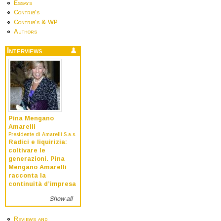
Essays
Contrib's
Contrib's & WP
Authors
Interviews
Pina Mengano
Amarelli
Presidente di Amarelli S.a.s.
Radici e liquirizia:
coltivare le
generazioni. Pina
Mengano Amarelli
racconta la
continuità d’impresa
Show all
Reviews and