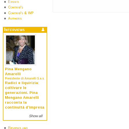
Essays
Contrib's
Contrib's & WP
Authors
Interviews
Pina Mengano
Amarelli
Presidente di Amarelli S.a.s.
Radici e liquirizia:
coltivare le
generazioni. Pina
Mengano Amarelli
racconta la
continuità d’impresa
Show all
Reviews and