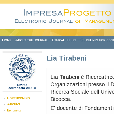
Skip to main content
Home
About the Journal
Ethical issues
Guidelines for con
Lia Tirabeni
Lia Tirabeni è Ricercatric
Organizzazioni presso il 
Rivista
accreditata
AIDEA
Ricerca Sociale dell’Unive
Forthcoming
Bicocca.
Archive
E' docente di Fondamenti
Editorials