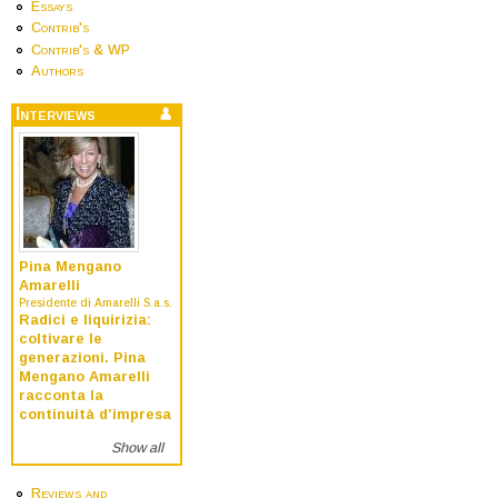
Essays
Contrib's
Contrib's & WP
Authors
Interviews
Pina Mengano
Amarelli
Presidente di Amarelli S.a.s.
Radici e liquirizia:
coltivare le
generazioni. Pina
Mengano Amarelli
racconta la
continuità d’impresa
Show all
Reviews and