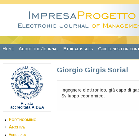
Skip to main content
Home
About the Journal
Ethical issues
Guidelines for con
Giorgio Girgis Sorial
Ingegnere elettronico, già capo di ga
Sviluppo economico.
Rivista
accreditata
AIDEA
Forthcoming
Archive
Editorials