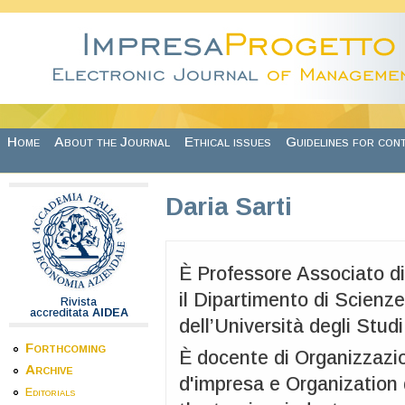
Skip to main content
Home
About the Journal
Ethical issues
Guidelines for con
Daria Sarti
È Professore Associato d
il Dipartimento di Scienz
Rivista
accreditata
AIDEA
dell’Università degli Studi
Forthcoming
È docente di Organizzazi
Archive
d'impresa e Organization
Editorials