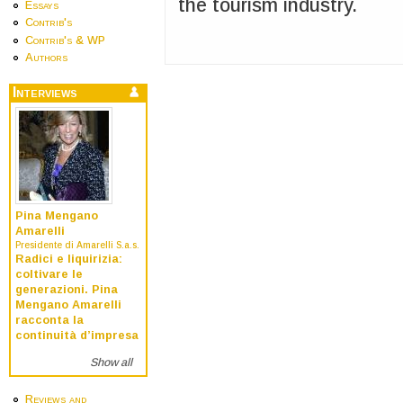
the tourism industry.
Essays
Contrib's
Contrib's & WP
Authors
Interviews
Pina Mengano
Amarelli
Presidente di Amarelli S.a.s.
Radici e liquirizia:
coltivare le
generazioni. Pina
Mengano Amarelli
racconta la
continuità d’impresa
Show all
Reviews and