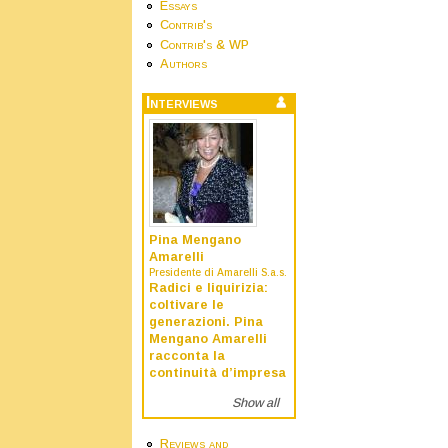
Essays
Contrib's
Contrib's & WP
Authors
Interviews
Pina Mengano
Amarelli
Presidente di Amarelli S.a.s.
Radici e liquirizia:
coltivare le
generazioni. Pina
Mengano Amarelli
racconta la
continuità d’impresa
Show all
Reviews and