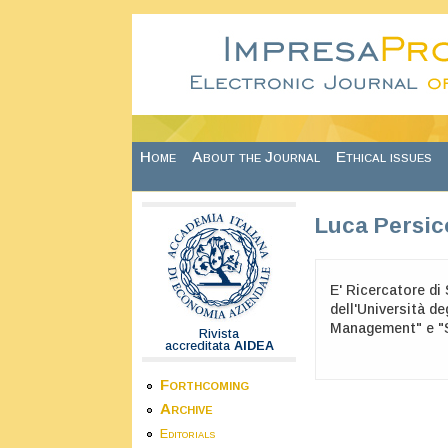
Skip to main content
Home
About the Journal
Ethical issues
Luca Persic
E' Ricercatore di
dell'Università de
Management" e "St
Rivista
accreditata
AIDEA
Forthcoming
Archive
Editorials