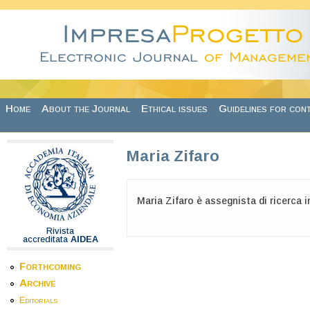
Skip to main content
Home
About the Journal
Ethical issues
Guidelines for con
Maria Zifaro
Maria Zifaro è assegnista di ricerca 
Rivista
accreditata
AIDEA
Forthcoming
Archive
Editorials