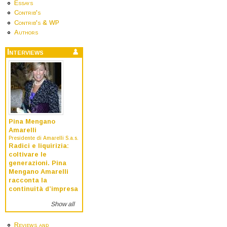
Essays
Contrib's
Contrib's & WP
Authors
Interviews
Pina Mengano
Amarelli
Presidente di Amarelli S.a.s.
Radici e liquirizia:
coltivare le
generazioni. Pina
Mengano Amarelli
racconta la
continuità d’impresa
Show all
Reviews and