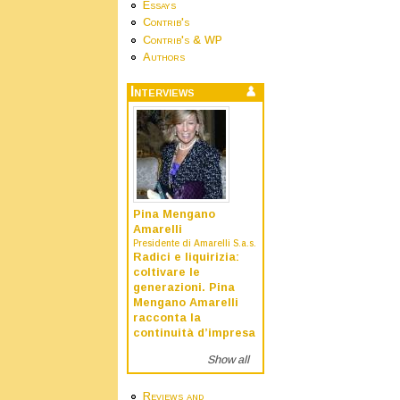
Essays
Contrib's
Contrib's & WP
Authors
Interviews
Pina Mengano
Amarelli
Presidente di Amarelli S.a.s.
Radici e liquirizia:
coltivare le
generazioni. Pina
Mengano Amarelli
racconta la
continuità d’impresa
Show all
Reviews and