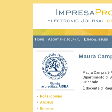
Skip to main content
Home
About the Journal
Ethical issues
Maura Cam
Maura Campra è P
Dipartimento di S
Orientale.
Rivista
accreditata
AIDEA
È docente di Ragi
Forthcoming
Archive
Editorials