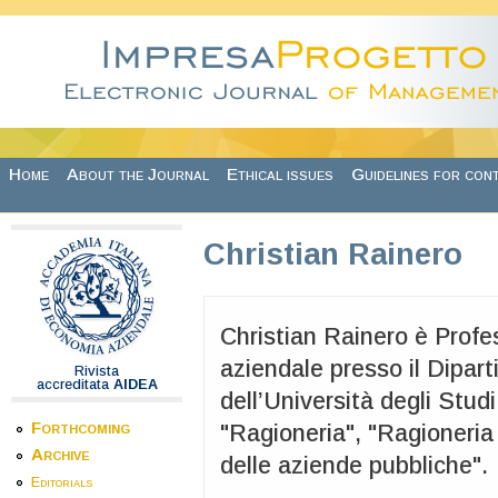
Skip to main content
Home
About the Journal
Ethical issues
Guidelines for con
Christian Rainero
Christian Rainero è Prof
aziendale presso il Dipa
Rivista
accreditata
AIDEA
dell’Università degli Studi
Forthcoming
"Ragioneria", "Ragioneria
Archive
delle aziende pubbliche".
Editorials