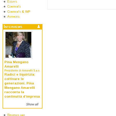
Essays
Contrib's
Contrib's & WP
Authors
Interviews
Pina Mengano
Amarelli
Presidente di Amarelli S.a.s.
Radici e liquirizia:
coltivare le
generazioni. Pina
Mengano Amarelli
racconta la
continuità d’impresa
Show all
Reviews and