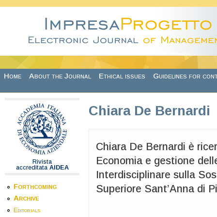
Skip to main content
Home
About the Journal
Ethical issues
Guidelines for con
Chiara De Bernardi
Chiara De Bernardi è rice
Economia e gestione delle
Rivista
accreditata
AIDEA
Interdisciplinare sulla Sos
Forthcoming
Superiore Sant’Anna di Pi
Archive
Editorials