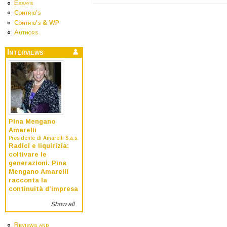
Essays
Contrib's
Contrib's & WP
Authors
Interviews
Pina Mengano
Amarelli
Presidente di Amarelli S.a.s.
Radici e liquirizia:
coltivare le
generazioni. Pina
Mengano Amarelli
racconta la
continuità d’impresa
Show all
Reviews and