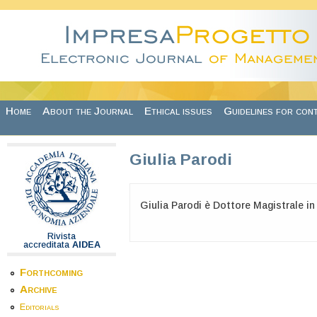
Skip to main content
Home
About the Journal
Ethical issues
Guidelines for con
Giulia Parodi
Giulia Parodi è Dottore Magistrale 
Rivista
accreditata
AIDEA
Forthcoming
Archive
Editorials