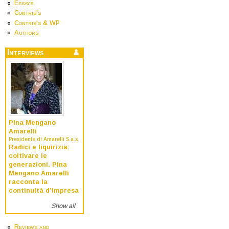
Essays
Contrib's
Contrib's & WP
Authors
Interviews
Pina Mengano
Amarelli
Presidente di Amarelli S.a.s.
Radici e liquirizia:
coltivare le
generazioni. Pina
Mengano Amarelli
racconta la
continuità d’impresa
Show all
Reviews and