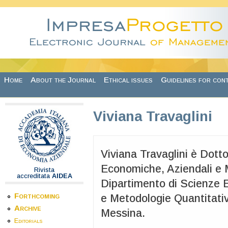
Skip to main content
Home
About the Journal
Ethical issues
Guidelines for con
Viviana Travaglini
Viviana Travaglini è Dotto
Economiche, Aziendali e M
Rivista
accreditata
AIDEA
Dipartimento di Scienze 
Forthcoming
e Metodologie Quantitative
Archive
Messina.
Editorials