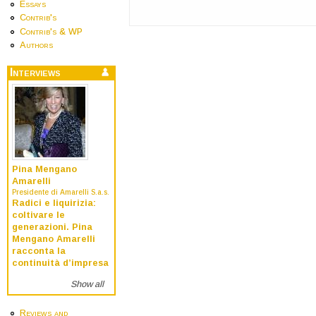
Essays
Contrib's
Contrib's & WP
Authors
Interviews
Pina Mengano
Amarelli
Presidente di Amarelli S.a.s.
Radici e liquirizia:
coltivare le
generazioni. Pina
Mengano Amarelli
racconta la
continuità d’impresa
Show all
Reviews and