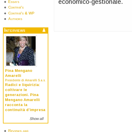
economico-gestionale.
Essays
Contrib's
Contrib's & WP
Authors
Interviews
Pina Mengano
Amarelli
Presidente di Amarelli S.a.s.
Radici e liquirizia:
coltivare le
generazioni. Pina
Mengano Amarelli
racconta la
continuità d’impresa
Show all
Reviews and