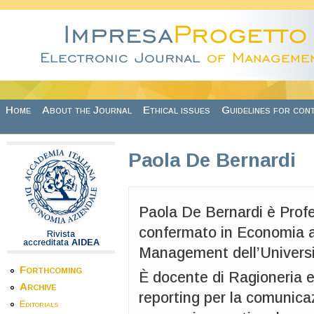
Skip to main content
Home
About the Journal
Ethical issues
Guidelines for con
Paola De Bernardi
Paola De Bernardi è Prof
confermato in Economia az
Rivista
accreditata
AIDEA
Management dell’Universit
Forthcoming
È docente di Ragioneria e
Archive
reporting per la comunica
Editorials