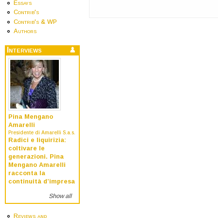
Essays
Contrib's
Contrib's & WP
Authors
Interviews
Pina Mengano
Amarelli
Presidente di Amarelli S.a.s.
Radici e liquirizia:
coltivare le
generazioni. Pina
Mengano Amarelli
racconta la
continuità d’impresa
Show all
Reviews and