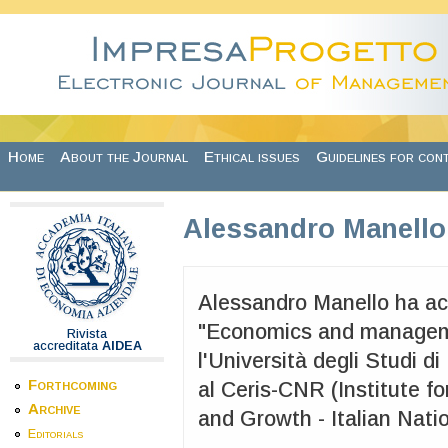
Skip to main content
Home
About the Journal
Ethical issues
Guidelines for con
Alessandro Manello
Alessandro Manello ha acqu
"Economics and manageme
Rivista
accreditata
AIDEA
l'Università degli Studi 
Forthcoming
al Ceris-CNR (Institute 
Archive
and Growth - Italian Nati
Editorials