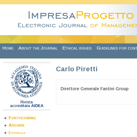
Skip to main content
Home
About the Journal
Ethical issues
Guidelines for con
Carlo Piretti
Direttore Generale Fantini Group
Rivista
accreditata
AIDEA
Forthcoming
Archive
Editorials