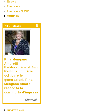
Essays
Contrib's
Contrib's & WP
Authors
Interviews
Pina Mengano
Amarelli
Presidente di Amarelli S.a.s.
Radici e liquirizia:
coltivare le
generazioni. Pina
Mengano Amarelli
racconta la
continuità d’impresa
Show all
Reviews and