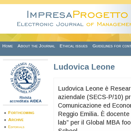
Skip to main content
Home
About the Journal
Ethical issues
Guidelines for con
Ludovica Leone
Ludovica Leone è Resear
aziendale (SECS-P/10) pre
Rivista
accreditata
AIDEA
Comunicazione ed Economi
Forthcoming
Reggio Emilia. È docente
Archive
lab” per il Global MBA fo
Editorials
School..