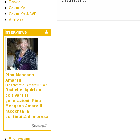
Essays
Contrib's
Contrib's & WP
Authors
Interviews
Pina Mengano
Amarelli
Presidente di Amarelli S.a.s.
Radici e liquirizia:
coltivare le
generazioni. Pina
Mengano Amarelli
racconta la
continuità d’impresa
Show all
Reviews and