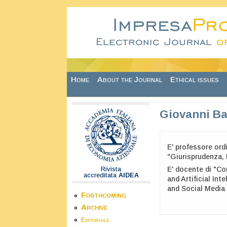
Skip to main content
Home
About the Journal
Ethical issues
Giovanni Ba
E' professore ord
"Giurisprudenza,
E' docente di "Co
Rivista
accreditata
AIDEA
and Artificial In
and Social Medi
Forthcoming
Archive
Editorials