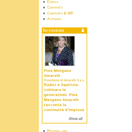
Essays
Contrib's
Contrib's & WP
Authors
Interviews
Pina Mengano
Amarelli
Presidente di Amarelli S.a.s.
Radici e liquirizia:
coltivare le
generazioni. Pina
Mengano Amarelli
racconta la
continuità d’impresa
Show all
Reviews and