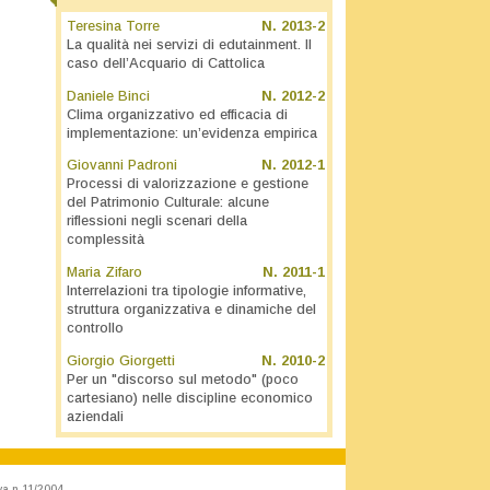
Teresina Torre
N.
2013-2
La qualità nei servizi di edutainment. Il
caso dell’Acquario di Cattolica
Daniele Binci
N.
2012-2
Clima organizzativo ed efficacia di
implementazione: un’evidenza empirica
Giovanni Padroni
N.
2012-1
Processi di valorizzazione e gestione
del Patrimonio Culturale: alcune
riflessioni negli scenari della
complessità
Maria Zifaro
N.
2011-1
Interrelazioni tra tipologie informative,
struttura organizzativa e dinamiche del
controllo
Giorgio Giorgetti
N.
2010-2
Per un "discorso sul metodo" (poco
cartesiano) nelle discipline economico
aziendali
va n.11/2004