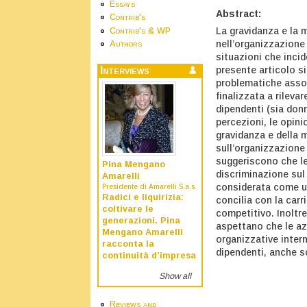
Essays
Abstract:
Contrib's
La gravidanza e la 
Contrib's & WP
nell’organizzazione 
Authors
situazioni che incid
presente articolo s
Interviews
problematiche associ
finalizzata a rileva
dipendenti (sia donn
percezioni, le opini
gravidanza e della m
sull’organizzazione 
suggeriscono che le 
Pina Mengano
discriminazione sul
Amarelli
considerata come un
Presidente di Amarelli S.a.s.
Radici e liquirizia:
concilia con la carr
coltivare le
competitivo. Inoltre
generazioni. Pina
aspettano che le azi
Mengano Amarelli
organizzative intern
racconta la
dipendenti, anche so
continuità d’impresa
Show all
Reviews and