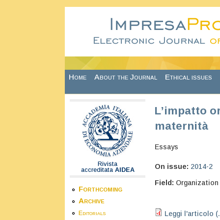
Skip to main content
Home
About the Journal
Ethical issues
L’impatto or
maternità
Essays
Rivista
On issue:
2014-2
accreditata
AIDEA
Field:
Organization
Forthcoming
Archive
Leggi l'articolo (
Editorials