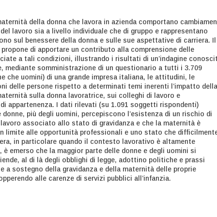
maternità della donna che lavora in azienda comportano cambiamen
del lavoro sia a livello individuale che di gruppo e rappresentano
ono sul benessere della donna e sulle sue aspettative di carriera. Il
i propone di apportare un contributo alla comprensione delle
ate a tali condizioni, illustrando i risultati di un’indagine conosci
re, mediante somministrazione di un questionario a tutti i 3.709
e che uomini) di una grande impresa italiana, le attitudini, le
oni delle persone rispetto a determinati temi inerenti l’impatto dell
aternità sulla donna lavoratrice, sui colleghi di lavoro e
di appartenenza. I dati rilevati (su 1.091 soggetti rispondenti)
donne, più degli uomini, percepiscono l’esistenza di un rischio di
 lavoro associato allo stato di gravidanza e che la maternità è
 limite alle opportunità professionali e uno stato che difficilmente
iera, in particolare quando il contesto lavorativo è altamente
, è emerso che la maggior parte delle donne e degli uomini si
ende, al di là degli obblighi di legge, adottino politiche e prassi
e a sostegno della gravidanza e della maternità delle proprie
pperendo alle carenze di servizi pubblici all’infanzia.