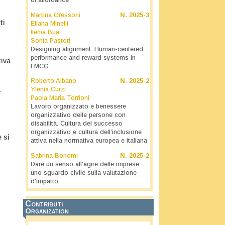
di affordance
Martina Gressoni
N.
2025-3
ti
Eliana Minelli
Ilenia Bua
Sonia Pastori
Designing alignment: Human-centered
performance and reward systems in
tiva
FMCG
Roberto Albano
N.
2025-2
a
Ylenia Curzi
Paola Maria Torrioni
Lavoro organizzato e benessere
organizzativo delle persone con
disabilità. Cultura del successo
organizzativo e cultura dell’inclusione
 si
attiva nella normativa europea e italiana
Sabrina Bonomi
N.
2025-2
Dare un senso all'agire delle imprese:
uno sguardo civile sulla valutazione
d'impatto
Contributi
Organization