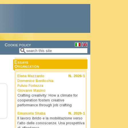
Cookie policy
Search
Search form
Essays
Organization
Elena Mazzardo
N.
2026-1
Domenico Berdicchia
Fulvio Fortezza
Giovanni Masino
Crafting creativity: How a climate for
cooperation fosters creative
performance through job crafting
Emanuela Shaba
N.
2026-1
Il lavoro ibrido e la mobilitazione verso
l’alto delle conoscenze. Una prospettiva