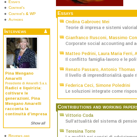
Essays
Contrib's
Essays
Contrib's & WP
Authors
Ondina Gabrovec Mei
Teorie di impresa e sistemi valorial
Interviews
Gianfranco Rusconi
,
Massimo Cont
Corporate social accounting and ac
Matteo Pedrini
,
Laura Maria Ferri
,
A
Il conflitto famiglia-lavoro e le pol
Renato Passaro
,
Antonio Thomas
Pina Mengano
Il livello di imprenditorialità qual
Amarelli
Presidente di Amarelli S.a.s.
Federica Ceci
,
Simone Poledrini
Radici e liquirizia:
Le soluzioni integrate come rispost
coltivare le
generazioni. Pina
Mengano Amarelli
Contributions and working paper
racconta la
continuità d’impresa
Vittorio Coda
Sull’attualità del sistema di pensi
Show all
Teresina Torre
Reviews and
La qualità nei servizi di edutainmen