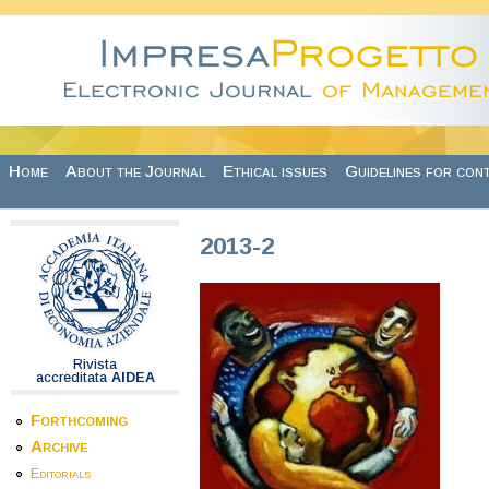
Skip to main content
Home
About the Journal
Ethical issues
Guidelines for con
2013-2
Rivista
accreditata
AIDEA
Forthcoming
Archive
Editorials