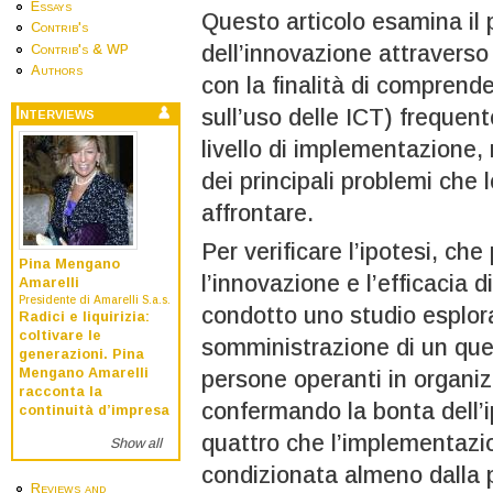
Essays
Questo articolo esamina il
Contrib's
dell’innovazione attraverso 
Contrib's & WP
Authors
con la finalità di comprend
Interviews
sull’uso delle ICT) frequen
livello di implementazione,
dei principali problemi che 
affrontare.
Per verificare l’ipotesi, che
Pina Mengano
l’innovazione e l’efficacia 
Amarelli
Presidente di Amarelli S.a.s.
condotto uno studio esplora
Radici e liquirizia:
coltivare le
somministrazione di un que
generazioni. Pina
Mengano Amarelli
persone operanti in organizz
racconta la
confermando la bonta dell’i
continuità d’impresa
quattro che l’implementazio
Show all
condizionata almeno dalla 
Reviews and