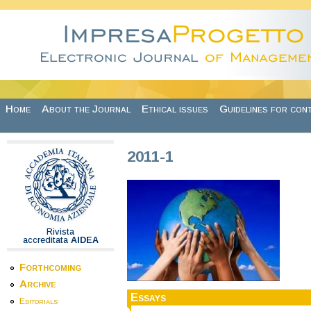
Skip to main content
Home
About the Journal
Ethical issues
Guidelines for con
2011-1
Rivista
accreditata
AIDEA
Forthcoming
Archive
Essays
Editorials