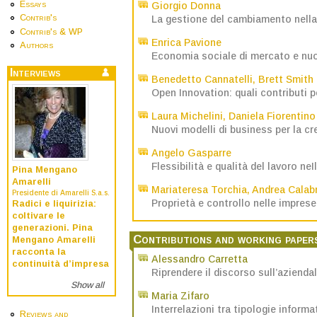
Essays
Giorgio Donna
Contrib's
La gestione del cambiamento nell
Contrib's & WP
Enrica Pavione
Authors
Economia sociale di mercato e nuov
Interviews
Benedetto Cannatelli
,
Brett Smith
Open Innovation: quali contributi p
Laura Michelini
,
Daniela Fiorentino
Nuovi modelli di business per la cre
Angelo Gasparre
Flessibilità e qualità del lavoro ne
Pina Mengano
Amarelli
Mariateresa Torchia
,
Andrea Calab
Presidente di Amarelli S.a.s.
Proprietà e controllo nelle imprese d
Radici e liquirizia:
coltivare le
generazioni. Pina
Contributions and working paper
Mengano Amarelli
racconta la
Alessandro Carretta
continuità d’impresa
Riprendere il discorso sull’aziendal
Show all
Maria Zifaro
Interrelazioni tra tipologie inform
Reviews and