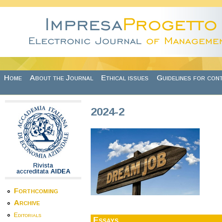
Skip to main content
Home
About the Journal
Ethical issues
Guidelines for con
2024-2
Rivista
accreditata
AIDEA
Forthcoming
Archive
Editorials
Essays