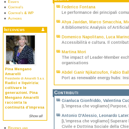
Essays
Federico Fontana
Contrib's
Le performance dei principali comuni
Contrib's & WP
Authors
Ahya Javidan
,
Marco Smacchia
,
Mi
A Bibliometric Analysis of Artifici
Interviews
Domenico Napolitano
,
Luca Marin
Accessibilità e cultura. Il contribut
Martina Mori
The impact of Leader-Member exchan
organisations
Pina Mengano
Abdel Ganir Njikatoufon
,
Fabio Ball
Amarelli
Port as renewable energy hubs: Ins
Presidente di Amarelli S.a.s.
Radici e liquirizia:
coltivare le
Contributi
generazioni. Pina
Mengano Amarelli
Gianluca Gionfriddo
,
Valentina Cu
racconta la
[L'impresa che vogliamo] Purpose,
continuità d’impresa
Antonio D'Alessio
,
Leonardo Later
Show all
[L'impresa che vogliamo] Superare
Civile e Dottrina Sociale della Chi
Reviews and