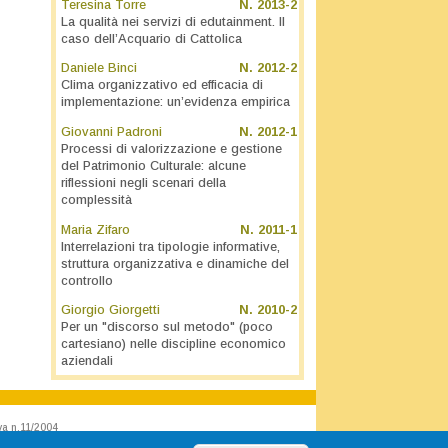
Teresina Torre
N.
2013-2
La qualità nei servizi di edutainment. Il
caso dell’Acquario di Cattolica
Daniele Binci
N.
2012-2
Clima organizzativo ed efficacia di
implementazione: un’evidenza empirica
Giovanni Padroni
N.
2012-1
Processi di valorizzazione e gestione
del Patrimonio Culturale: alcune
riflessioni negli scenari della
complessità
Maria Zifaro
N.
2011-1
Interrelazioni tra tipologie informative,
struttura organizzativa e dinamiche del
controllo
Giorgio Giorgetti
N.
2010-2
Per un "discorso sul metodo" (poco
cartesiano) nelle discipline economico
aziendali
va n.11/2004