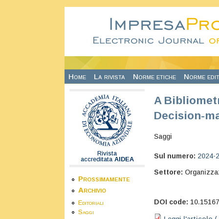
Salta al contenuto principale
Home
La rivista
Norme etiche
Norme edit
A Bibliometr
Decision-m
Saggi
Rivista
Sul numero:
2024-
accreditata
AIDEA
Settore:
Organizza
Prossimamente
Archivio
DOI code:
10.1516
Editoriali
Saggi