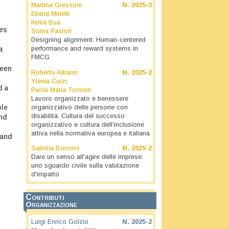
Martina Gressoni
N.
2025-3
Eliana Minelli
Ilenia Bua
es
Sonia Pastori
Designing alignment: Human-centered
a
performance and reward systems in
FMCG
ween
Roberto Albano
N.
2025-2
Ylenia Curzi
d a
Paola Maria Torrioni
Lavoro organizzato e benessere
ole
organizzativo delle persone con
disabilità. Cultura del successo
nd
organizzativo e cultura dell’inclusione
attiva nella normativa europea e italiana
 and
Sabrina Bonomi
N.
2025-2
Dare un senso all'agire delle imprese:
uno sguardo civile sulla valutazione
d'impatto
Contributi
Organizzazione
Luigi Enrico Golzio
N.
2025-2