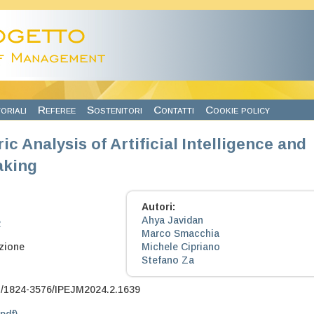
oriali
Referee
Sostenitori
Contatti
Cookie policy
ic Analysis of Artificial Intelligence and
aking
Autori:
Ahya Javidan
2
Marco Smacchia
zione
Michele Cipriano
Stefano Za
7/1824-3576/IPEJM2024.2.1639