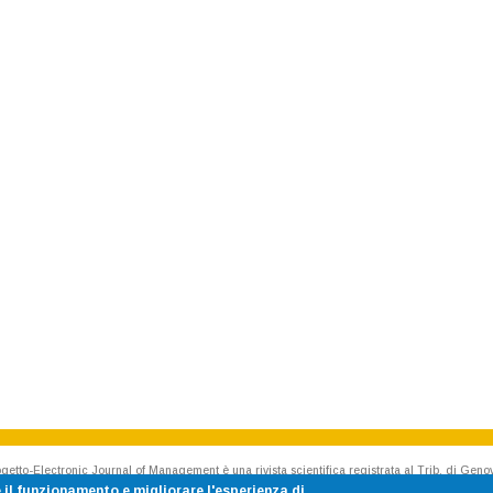
getto-Electronic Journal of Management è una rivista scientifica registrata al Trib. di Geno
Rivista accreditata AIDEA - Accademia Italiana di Economia Aziendale
 il funzionamento e migliorare l'esperienza di