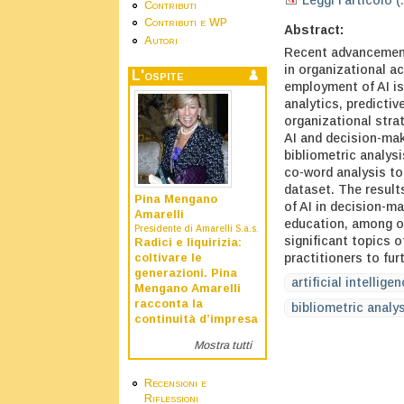
Leggi l'articolo (
Contributi
Contributi e WP
Abstract:
Autori
Recent advancement
in organizational a
L'ospite
employment of AI is
analytics, predictive
organizational stra
AI and decision-mak
bibliometric analys
co-word analysis to
dataset. The results
Pina Mengano
of AI in decision-m
Amarelli
education, among ot
Presidente di Amarelli S.a.s.
significant topics 
Radici e liquirizia:
practitioners to furt
coltivare le
generazioni. Pina
artificial intellige
Mengano Amarelli
racconta la
bibliometric analy
continuità d’impresa
Mostra tutti
Recensioni e
Riflessioni