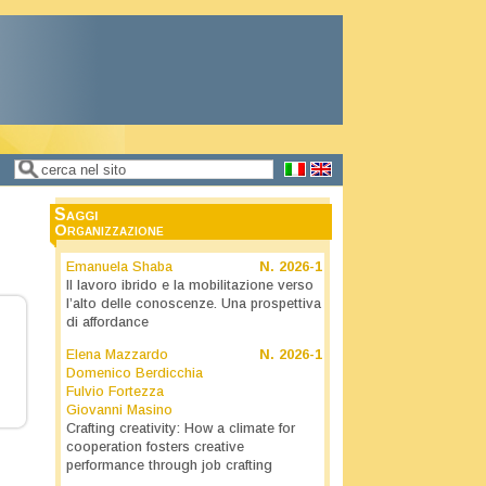
Cerca
Form di ricerca
Saggi
Organizzazione
Emanuela Shaba
N.
2026-1
Il lavoro ibrido e la mobilitazione verso
l’alto delle conoscenze. Una prospettiva
di affordance
Elena Mazzardo
N.
2026-1
Domenico Berdicchia
Fulvio Fortezza
Giovanni Masino
Crafting creativity: How a climate for
cooperation fosters creative
performance through job crafting