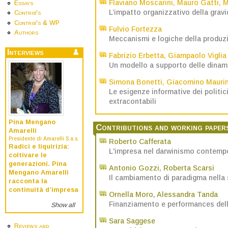
Flaviano Moscarini
,
Mauro Gatti
,
M
Essays
L’impatto organizzativo della grav
Contrib's
Contrib's & WP
Fulvio Fortezza
Authors
Meccanismi e logiche della produz
Interviews
Fabrizio Erbetta
,
Giampaolo Viglia
Un modello a supporto delle dinami
Simona Bonetti
,
Giacomino Maurin
Le esigenze informative dei politici 
extracontabili
Pina Mengano
Contributions and working paper
Amarelli
Presidente di Amarelli S.a.s.
Roberto Cafferata
Radici e liquirizia:
L'impresa nel darwinismo contem
coltivare le
generazioni. Pina
Antonio Gozzi
,
Roberta Scarsi
Mengano Amarelli
Il cambiamento di paradigma nella 
racconta la
continuità d’impresa
Ornella Moro
,
Alessandra Tanda
Finanziamento e performances delle 
Show all
Sara Saggese
Reviews and