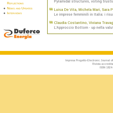
Pyramidal structures, voting trust
Reflections
News and Updates
Luisa De Vita
,
Michela Mari
,
Sara P
Interviews
Le imprese femminili in Italia: i ris
Claudia Costantino
,
Viviana Travag
L’Approccio Bottom - up nella valut
Impresa Progetto-Electronic Journal of
Rivista accredit
ISSN 1824