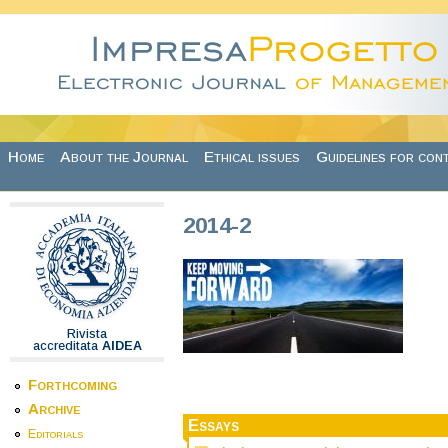
Skip to main content
Home
About the Journal
Ethical issues
Guidelines for con
2014-2
Rivista
accreditata
AIDEA
Forthcoming
Archive
Essays
Editorials