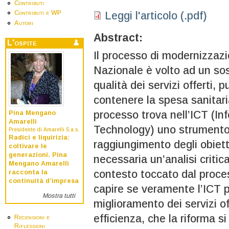
Contributi
Contributi e WP
Leggi l'articolo (.pdf)
Autori
Abstract:
L'ospite
Il processo di modernizzaz
Nazionale è volto ad un so
qualità dei servizi offert
contenere la spesa sanitari
processo trova nell’ICT (I
Pina Mengano
Amarelli
Technology) uno strumento 
Presidente di Amarelli S.a.s.
Radici e liquirizia:
raggiungimento degli obietti
coltivare le
generazioni. Pina
necessaria un’analisi critic
Mengano Amarelli
contesto toccato dal proce
racconta la
continuità d’impresa
capire se veramente l’ICT p
Mostra tutti
miglioramento dei servizi off
efficienza, che la riforma s
Recensioni e
Riflessioni