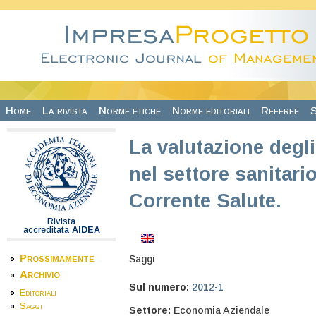
Salta al contenuto principale
Home
La rivista
Norme etiche
Norme editoriali
Referee
S
La valutazione degli
nel settore sanitari
Corrente Salute.
Rivista
accreditata
AIDEA
Prossimamente
Saggi
Archivio
Sul numero:
2012-1
Editoriali
Saggi
Settore:
Economia Aziendale