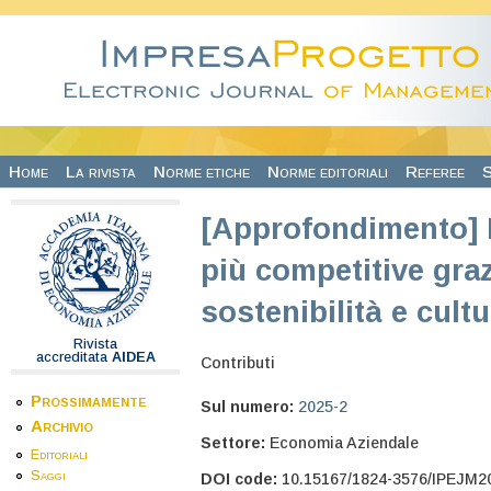
Salta al contenuto principale
Home
La rivista
Norme etiche
Norme editoriali
Referee
S
[Approfondimento] 
più competitive grazi
sostenibilità e cultu
Rivista
accreditata
AIDEA
Contributi
Prossimamente
Sul numero:
2025-2
Archivio
Settore:
Economia Aziendale
Editoriali
Saggi
DOI code:
10.15167/1824-3576/IPEJM2