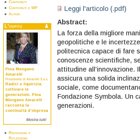
Contributi
Leggi l'articolo (.pdf)
Contributi e WP
Autori
Abstract:
L'ospite
La forza della migliore man
geopolitiche e le incertezze
politecnica capace di fare s
conoscenze scientifiche, se
attitudine all’innovazione. I
Pina Mengano
Amarelli
assicura una solida inclinaz
Presidente di Amarelli S.a.s.
Radici e liquirizia:
sociale, come documentano 
coltivare le
generazioni. Pina
Fondazione Symbola. Un cap
Mengano Amarelli
generazioni.
racconta la
continuità d’impresa
Mostra tutti
Recensioni e
Riflessioni