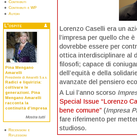
Contributi
Contributi e WP
Autori
L'ospite
Lorenzo Caselli era un az
l’impresa per quello che è
dovrebbe essere per contr
ottica interdisciplinare al
filosofi; capace di coniugare
Pina Mengano
dell’equità e della solidari
Amarelli
Presidente di Amarelli S.a.s.
avanzate del pensiero eco
Radici e liquirizia:
coltivare le
A Lui l’anno scorso
Impres
generazioni. Pina
Mengano Amarelli
Special Issue “Lorenzo Cas
racconta la
continuità d’impresa
bene comune”
(
Impresa P
Mostra tutti
fare riferimento per metter
studioso.
Recensioni e
Riflessioni