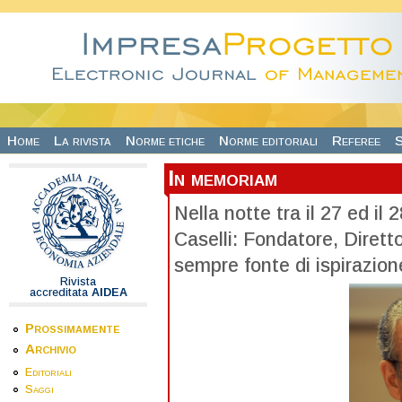
Salta al contenuto principale
Home
La rivista
Norme etiche
Norme editoriali
Referee
S
In memoriam
Nella notte tra il 27 ed i
Caselli: Fondatore, Diretto
sempre fonte di ispirazio
Rivista
accreditata
AIDEA
Prossimamente
Archivio
Editoriali
Saggi