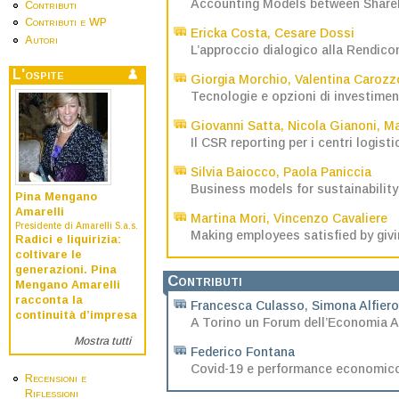
Accounting Models between Shareho
Contributi
Contributi e WP
Ericka Costa
,
Cesare Dossi
Autori
L’approccio dialogico alla Rendico
L'ospite
Giorgia Morchio
,
Valentina Carozz
Tecnologie e opzioni di investimen
Giovanni Satta
,
Nicola Gianoni
,
Ma
Il CSR reporting per i centri logist
Silvia Baiocco
,
Paola Paniccia
Business models for sustainability
Pina Mengano
Amarelli
Martina Mori
,
Vincenzo Cavaliere
Presidente di Amarelli S.a.s.
Making employees satisfied by givi
Radici e liquirizia:
coltivare le
generazioni. Pina
Contributi
Mengano Amarelli
racconta la
Francesca Culasso
,
Simona Alfiero
continuità d’impresa
A Torino un Forum dell’Economia Az
Mostra tutti
Federico Fontana
Covid-19 e performance economico-
Recensioni e
Riflessioni