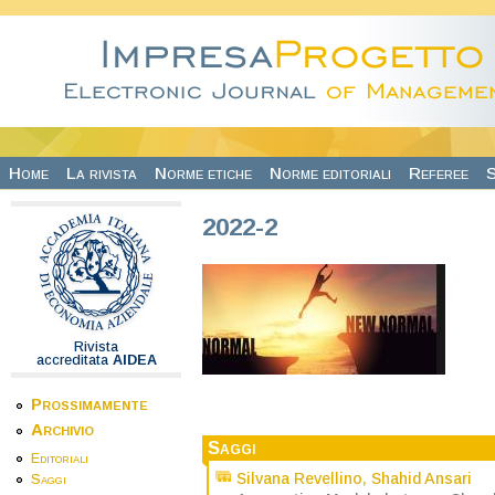
Salta al contenuto principale
Home
La rivista
Norme etiche
Norme editoriali
Referee
S
2022-2
Rivista
accreditata
AIDEA
Prossimamente
Archivio
Saggi
Editoriali
Silvana Revellino
,
Shahid Ansari
Saggi