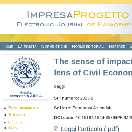
Salta al contenuto principale
Home
La rivista
Norme etiche
Norme editoriali
Referee
S
The sense of impac
lens of Civil Econo
Saggi
Rivista
accreditata
AIDEA
Sul numero:
2023-1
Prossimamente
Settore:
Economia Aziendale
Archivio
DOI code:
10.15167/1824-3576/IPEJM2
Editoriali
Leggi l'articolo (.pdf)
Saggi