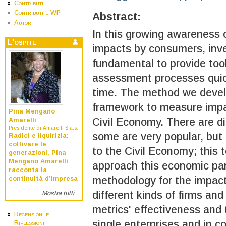
Contributi
Contributi e WP
Abstract:
Autori
In this growing awareness 
L'ospite
impacts by consumers, invest
fundamental to provide to
assessment processes quick
time. The method we develo
framework to measure impac
Pina Mengano
Civil Economy. There are d
Amarelli
Presidente di Amarelli S.a.s.
some are very popular, but 
Radici e liquirizia:
coltivare le
to the Civil Economy; this t
generazioni. Pina
Mengano Amarelli
approach this economic pa
racconta la
methodology for the impact
continuità d’impresa
different kinds of firms an
Mostra tutti
metrics' effectiveness and 
Recensioni e
single enterprises and in 
Riflessioni