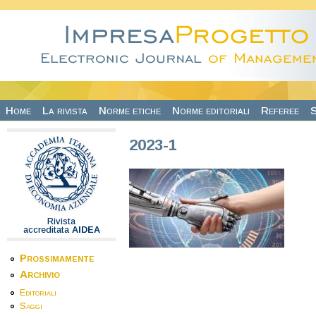
Salta al contenuto principale
Home
La rivista
Norme etiche
Norme editoriali
Referee
S
2023-1
Rivista
accreditata
AIDEA
Prossimamente
Archivio
Editoriali
Saggi