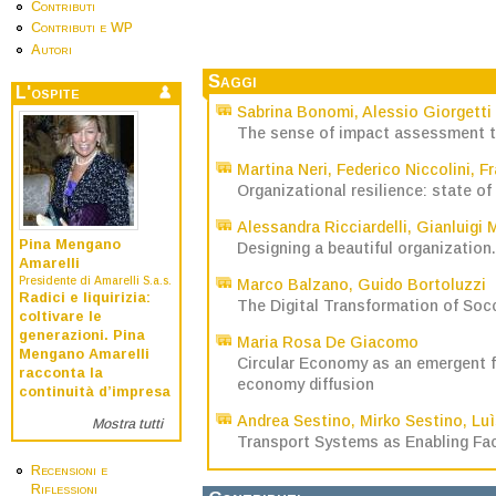
Contributi
Contributi e WP
Autori
Saggi
L'ospite
Sabrina Bonomi
,
Alessio Giorgetti
The sense of impact assessment t
Martina Neri
,
Federico Niccolini
,
Fr
Organizational resilience: state of
Alessandra Ricciardelli
,
Gianluigi 
Pina Mengano
Designing a beautiful organization
Amarelli
Presidente di Amarelli S.a.s.
Marco Balzano
,
Guido Bortoluzzi
Radici e liquirizia:
The Digital Transformation of Soc
coltivare le
generazioni. Pina
Maria Rosa De Giacomo
Mengano Amarelli
Circular Economy as an emergent f
racconta la
economy diffusion
continuità d’impresa
Andrea Sestino
,
Mirko Sestino
,
Luì
Mostra tutti
Transport Systems as Enabling Fact
Recensioni e
Riflessioni