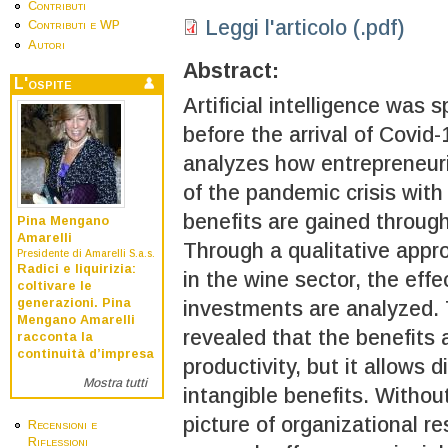
Contributi
Leggi l'articolo (.pdf)
Contributi e WP
Autori
Abstract:
L'ospite
Artificial intelligence was 
before the arrival of Covid-
analyzes how entrepreneuria
of the pandemic crisis wit
benefits are gained through
Pina Mengano
Amarelli
Through a qualitative appr
Presidente di Amarelli S.a.s.
Radici e liquirizia:
in the wine sector, the eff
coltivare le
generazioni. Pina
investments are analyzed. 
Mengano Amarelli
revealed that the benefits 
racconta la
continuità d’impresa
productivity, but it allows 
Mostra tutti
intangible benefits. Withou
picture of organizational res
Recensioni e
Riflessioni