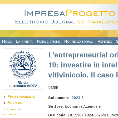
Salta al contenuto principale
Home
La rivista
Norme etiche
Norme editoriali
Referee
S
L’entrepreneurial or
19: investire in intel
vitivinicolo. Il caso
Rivista
accreditata
AIDEA
Saggi
Prossimamente
Sul numero:
2023-3
Archivio
Settore:
Economia Aziendale
Editoriali
Saggi
DOI code:
10.15167/1824-3576/IPEJM2