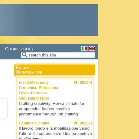
Cookie policy
Search
Search form
Essays
Organization
Elena Mazzardo
N.
2026-1
Domenico Berdicchia
Fulvio Fortezza
Giovanni Masino
Crafting creativity: How a climate for
cooperation fosters creative
performance through job crafting
Emanuela Shaba
N.
2026-1
Il lavoro ibrido e la mobilitazione verso
l’alto delle conoscenze. Una prospettiva