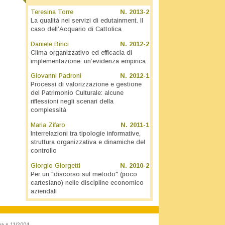
Teresina Torre
N.
2013-2
La qualità nei servizi di edutainment. Il
caso dell’Acquario di Cattolica
Daniele Binci
N.
2012-2
Clima organizzativo ed efficacia di
implementazione: un’evidenza empirica
Giovanni Padroni
N.
2012-1
Processi di valorizzazione e gestione
del Patrimonio Culturale: alcune
riflessioni negli scenari della
complessità
Maria Zifaro
N.
2011-1
Interrelazioni tra tipologie informative,
struttura organizzativa e dinamiche del
controllo
Giorgio Giorgetti
N.
2010-2
Per un "discorso sul metodo" (poco
cartesiano) nelle discipline economico
aziendali
va n.11/2004