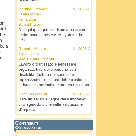
di affordance
Martina Gressoni
N.
2025-3
Eliana Minelli
Ilenia Bua
ion
Sonia Pastori
rid
Designing alignment: Human-centered
the
performance and reward systems in
n
FMCG
s, a
Roberto Albano
N.
2025-2
al
Ylenia Curzi
ng
Paola Maria Torrioni
Lavoro organizzato e benessere
organizzativo delle persone con
disabilità. Cultura del successo
organizzativo e cultura dell’inclusione
attiva nella normativa europea e italiana
Sabrina Bonomi
N.
2025-2
Dare un senso all'agire delle imprese:
uno sguardo civile sulla valutazione
d'impatto
Contributi
Organization