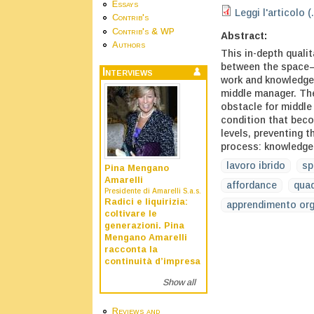
Essays
Leggi l'articolo (
Contrib's
Contrib's & WP
Abstract:
Authors
This in-depth qualit
between the space–t
Interviews
work and knowledge 
middle manager. The
obstacle for middle
condition that beco
levels, preventing 
process: knowledge 
lavoro ibrido
sp
Pina Mengano
Amarelli
affordance
quad
Presidente di Amarelli S.a.s.
Radici e liquirizia:
apprendimento org
coltivare le
generazioni. Pina
Mengano Amarelli
racconta la
continuità d’impresa
Show all
Reviews and