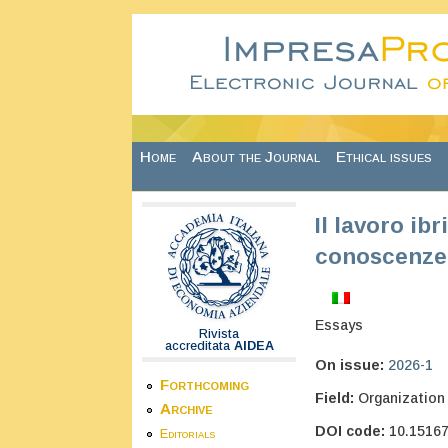
Skip to main content
Home
About the Journal
Ethical issues
Il lavoro ib
conoscenze.
Essays
Rivista
accreditata
AIDEA
On issue:
2026-1
Forthcoming
Field:
Organization
Archive
DOI code:
10.1516
Editorials