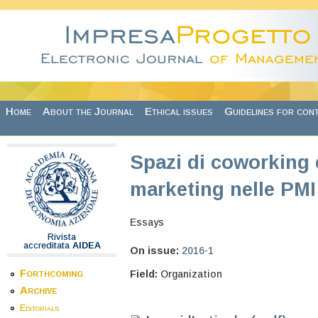
Skip to main content
Home
About the Journal
Ethical issues
Guidelines for con
Spazi di coworking e 
marketing nelle PMI
Essays
Rivista
accreditata
AIDEA
On issue:
2016-1
Forthcoming
Field:
Organization
Archive
Editorials