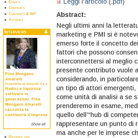
Leggi l'articolo (.pdf)
Essays
Contrib's
Abstract:
Contrib's & WP
Authors
Negli ultimi anni la letterat
Interviews
marketing e PMI si è notevo
emerso forte il concetto dei 
fattori che possono consent
interconnettersi al meglio c
presente contributo vuole 
Pina Mengano
considerando, in particolare,
Amarelli
Presidente di Amarelli S.a.s.
un tipo di attori emergenti, 
Radici e liquirizia:
coltivare le
come unità di analisi a se s
generazioni. Pina
prenderemo in esame, median
Mengano Amarelli
racconta la
quello dell’“hub di compete
continuità d’impresa
rappresentare un punto di r
Show all
ma anche per le imprese che
Reviews and