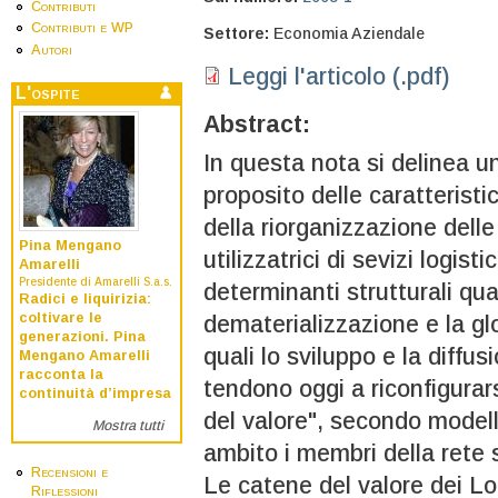
Contributi
Contributi e WP
Settore:
Economia Aziendale
Autori
Leggi l'articolo (.pdf)
L'ospite
Abstract:
In questa nota si delinea un
proposito delle caratteristi
della riorganizzazione dell
Pina Mengano
utilizzatrici di sevizi logist
Amarelli
Presidente di Amarelli S.a.s.
determinanti strutturali qua
Radici e liquirizia:
coltivare le
dematerializzazione e la glob
generazioni. Pina
quali lo sviluppo e la diffus
Mengano Amarelli
racconta la
tendono oggi a riconfigurars
continuità d’impresa
del valore", secondo modelli
Mostra tutti
ambito i membri della rete s
Recensioni e
Le catene del valore dei Lo
Riflessioni