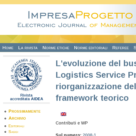
Salta al contenuto principale
Home
La rivista
Norme etiche
Norme editoriali
Referee
S
L'evoluzione del bu
Logistics Service Pr
riorganizzazione de
Rivista
framework teorico
accreditata
AIDEA
Prossimamente
Archivio
Contributi e WP
Editoriali
Saggi
Sul numero:
2008-1