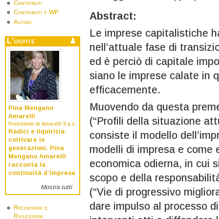
Contributi
Contributi e WP
Abstract:
Autori
Le imprese capitalistiche h
L'ospite
nell’attuale fase di transi
ed è perciò di capitale im
siano le imprese calate in q
efficacemente.
Muovendo da questa premess
Pina Mengano
Amarelli
(“Profili della situazione at
Presidente di Amarelli S.a.s.
Radici e liquirizia:
consiste il modello dell’impr
coltivare le
modelli di impresa e come e
generazioni. Pina
Mengano Amarelli
economica odierna, in cui s
racconta la
continuità d’impresa
scopo e della responsabilit
Mostra tutti
(“Vie di progressivo miglio
dare impulso al processo d
Recensioni e
Riflessioni