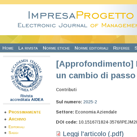
Salta al contenuto principale
Home
La rivista
Norme etiche
Norme editoriali
Referee
S
[Approfondimento] L
un cambio di passo
Contributi
Rivista
accreditata
AIDEA
Sul numero:
2025-2
Prossimamente
Settore:
Economia Aziendale
Archivio
DOI code:
10.15167/1824-3576/IPEJM2
Editoriali
Leggi l'articolo (.pdf)
Saggi