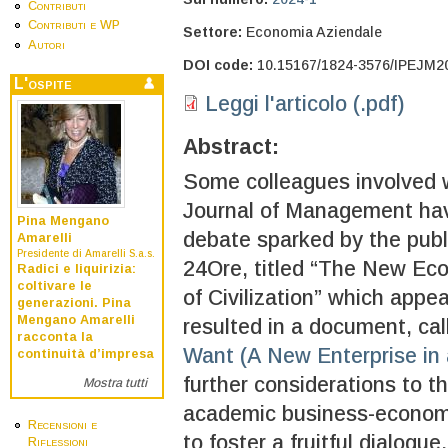
Contributi
Contributi e WP
Settore:
Economia Aziendale
Autori
DOI code:
10.15167/1824-3576/IPEJM2
L'ospite
Leggi l'articolo (.pdf)
Abstract:
Some colleagues involved w
Journal of Management hav
Pina Mengano
debate sparked by the publi
Amarelli
Presidente di Amarelli S.a.s.
24Ore, titled “The New Ec
Radici e liquirizia:
coltivare le
of Civilization” which app
generazioni. Pina
Mengano Amarelli
resulted in a document, ca
racconta la
Want (A New Enterprise i
continuità d’impresa
further considerations to th
Mostra tutti
academic business-economic
Recensioni e
to foster a fruitful dialogue.
Riflessioni