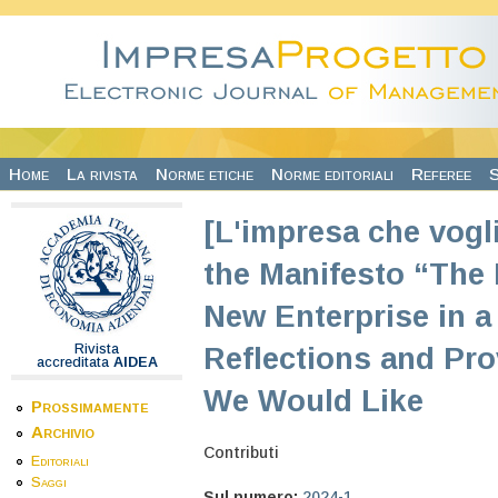
Salta al contenuto principale
Home
La rivista
Norme etiche
Norme editoriali
Referee
S
[L'impresa che vogl
the Manifesto “The
New Enterprise in 
Rivista
Reflections and Pro
accreditata
AIDEA
We Would Like
Prossimamente
Archivio
Contributi
Editoriali
Saggi
Sul numero:
2024-1