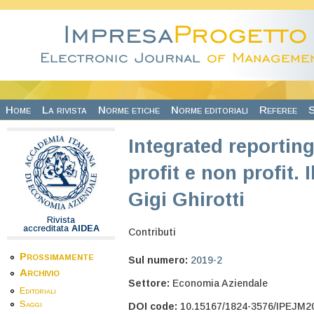
Salta al contenuto principale
Home
La rivista
Norme etiche
Norme editoriali
Referee
S
Integrated reporting
profit e non profit.
Gigi Ghirotti
Rivista
accreditata
AIDEA
Contributi
Prossimamente
Sul numero:
2019-2
Archivio
Settore:
Economia Aziendale
Editoriali
Saggi
DOI code:
10.15167/1824-3576/IPEJM2