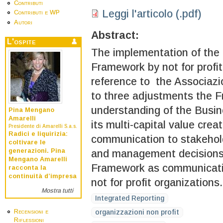
Contributi
Leggi l'articolo (.pdf)
Contributi e WP
Autori
Abstract:
L'ospite
The implementation of the 
Framework by not for profi
reference to the Associazi
to three adjustments the 
understanding of the Busin
Pina Mengano
Amarelli
its multi-capital value crea
Presidente di Amarelli S.a.s.
Radici e liquirizia:
communication to stakehol
coltivare le
generazioni. Pina
and management decisions
Mengano Amarelli
Framework as communication
racconta la
continuità d’impresa
not for profit organizations.
Mostra tutti
Integrated Reporting
Recensioni e
organizzazioni non profit
Riflessioni