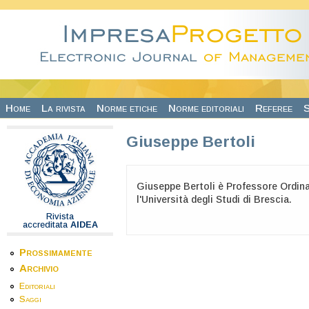
Salta al contenuto principale
Home
La rivista
Norme etiche
Norme editoriali
Referee
S
Giuseppe Bertoli
Giuseppe Bertoli è Professore Ordin
l'Università degli Studi di Brescia.
Rivista
accreditata
AIDEA
Prossimamente
Archivio
Editoriali
Saggi