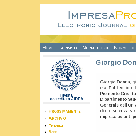
Salta al contenuto principale
Home
La rivista
Norme etiche
Norme edit
Giorgio Do
Giorgio Donna, gi
e al Politecnico 
Piemonte Oriental
Rivista
accreditata
AIDEA
Dipartimento Stu
Generale dell'Uni
Prossimamente
di consulenza str
imprese ed enti pu
Archivio
Editoriali
Saggi