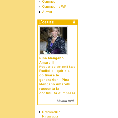
Contributi
Contributi e WP
Autori
L'ospite
Pina Mengano
Amarelli
Presidente di Amarelli S.a.s.
Radici e liquirizia:
coltivare le
generazioni. Pina
Mengano Amarelli
racconta la
continuità d’impresa
Mostra tutti
Recensioni e
Riflessioni