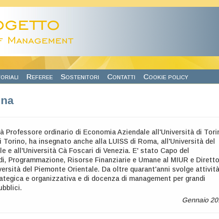
oriali
Referee
Sostenitori
Contatti
Cookie policy
nna
à Professore ordinario di Economia Aziendale all'Università di Tori
di Torino, ha insegnato anche alla LUISS di Roma, all'Università del
e e all'Università Cà Foscari di Venezia. E' stato Capo del
di, Programmazione, Risorse Finanziarie e Umane al MIUR e Dirett
versità del Piemonte Orientale. Da oltre quarant'anni svolge attivit
ategica e organizzativa e di docenza di management per grandi
bblici.
Gennaio 20