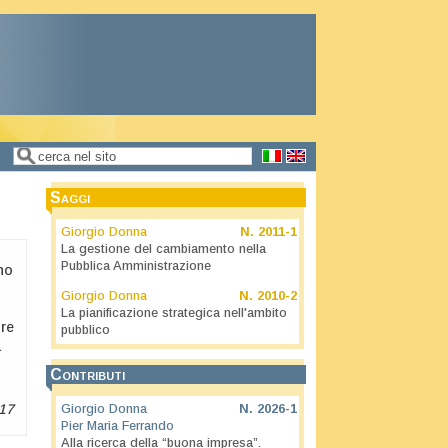
Cerca
Form di ricerca
Saggi
Giorgio Donna
N.
2011-1
La gestione del cambiamento nella
Pubblica Amministrazione
no
Giorgio Donna
N.
2010-2
La pianificazione strategica nell'ambito
ore
pubblico
à
Contributi
17
Giorgio Donna
N.
2026-1
Pier Maria Ferrando
Alla ricerca della “buona impresa”.